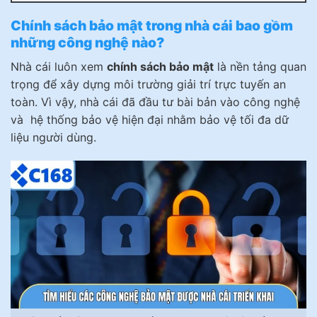
Chính sách bảo mật trong nhà cái bao gồm
những công nghệ nào?
Nhà cái luôn xem
chính sách bảo mật
là nền tảng quan
trọng để xây dựng môi trường giải trí trực tuyến an
toàn. Vì vậy, nhà cái đã đầu tư bài bản vào công nghệ
và hệ thống bảo vệ hiện đại nhằm bảo vệ tối đa dữ
liệu người dùng.