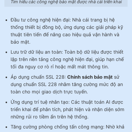
Tìm hiểu các công nghệ bảo mật được nhà cái triển khai
Đầu tư công nghệ hiện đại: Nhà cái trang bị hệ
thống thiết bị đồng bộ, ứng dụng các giải pháp kỹ
thuật tiên tiến để nâng cao hiệu quả vận hành và
bảo mật.
Lưu trữ dữ liệu an toàn: Toàn bộ dữ liệu được thiết
lập trên nền tảng công nghệ hiện đại, giúp hạn chế
tối đa nguy cơ rò rỉ hoặc mất mát thông tin.
Áp dụng chuẩn SSL 228:
Chính sách bảo mật
sử
dụng chuẩn SSL 228 nhằm tăng cường mức độ an
toàn cho mọi giao dịch trực tuyến.
Ứng dụng trí tuệ nhân tạo: Các thuật toán AI được
triển khai để phân tích, phát hiện và nhận diện sớm
những rủi ro tiềm ẩn trên hệ thống.
Tăng cường phòng chống tấn công mạng: Nhờ khả