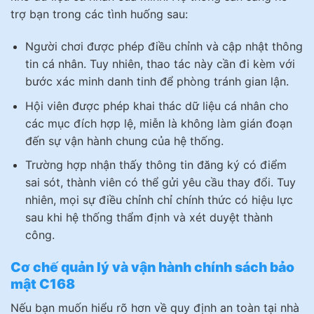
trợ bạn trong các tình huống sau:
Người chơi được phép điều chỉnh và cập nhật thông
tin cá nhân. Tuy nhiên, thao tác này cần đi kèm với
bước xác minh danh tinh để phòng tránh gian lận.
Hội viên được phép khai thác dữ liệu cá nhân cho
các mục đích hợp lệ, miễn là không làm gián đoạn
đến sự vận hành chung của hệ thống.
Trường hợp nhận thấy thông tin đăng ký có điểm
sai sót, thành viên có thể gửi yêu cầu thay đổi. Tuy
nhiên, mọi sự điều chỉnh chỉ chính thức có hiệu lực
sau khi hệ thống thẩm định và xét duyệt thành
công.
Cơ chế quản lý và vận hành chính sách bảo
mật C168
Nếu bạn muốn hiểu rõ hơn về quy định an toàn tại nhà