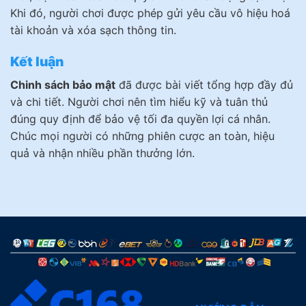
Khi đó, người chơi được phép gửi yêu cầu vô hiệu hoá
tài khoản và xóa sạch thông tin.
Kết luận
Chinh sách bảo mật
đã được bài viết tổng hợp đầy đủ
và chi tiết. Người chơi nên tìm hiểu kỹ và tuân thủ
đúng quy định để bảo vệ tối đa quyền lợi cá nhân.
Chúc mọi người có những phiên cược an toàn, hiệu
quả và nhận nhiều phần thưởng lớn.