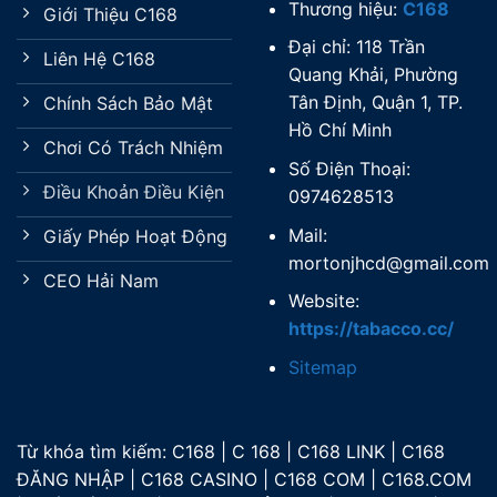
Thương hiệu:
C168
Giới Thiệu C168
Đại chỉ: 118 Trần
Liên Hệ C168
Quang Khải, Phường
Tân Định, Quận 1, TP.
Chính Sách Bảo Mật
Hồ Chí Minh
Chơi Có Trách Nhiệm
Số Điện Thoại:
Điều Khoản Điều Kiện
0974628513
Mail:
Giấy Phép Hoạt Động
mortonjhcd@gmail.com
CEO Hải Nam
Website:
https://tabacco.cc/
Sitemap
Từ khóa tìm kiếm: C168 | C 168 | C168 LINK | C168
ĐĂNG NHẬP | C168 CASINO | C168 COM | C168.COM