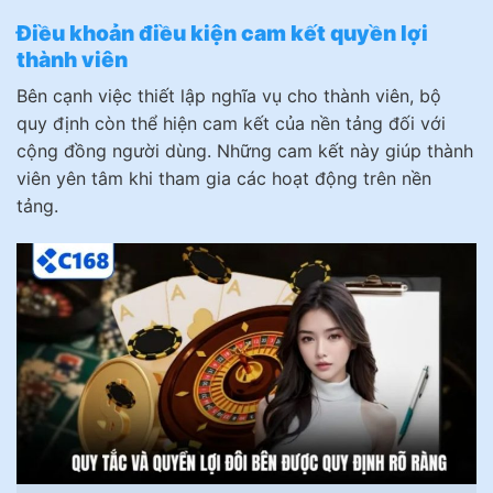
Điều khoản điều kiện cam kết quyền lợi
thành viên
Bên cạnh việc thiết lập nghĩa vụ cho thành viên, bộ
quy định còn thể hiện cam kết của nền tảng đối với
cộng đồng người dùng.
Những cam kết này giúp thành
viên yên tâm khi tham gia các hoạt động trên nền
tảng.