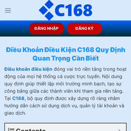
Chuyển
đến
nội
dung
ĐĂNG NHẬP
ĐĂNG KÝ
Điều Khoản Điều Kiện C168 Quy Định
Quan Trọng Cần Biết
Điều khoản điều kiện
đóng vai trò nền tảng trong hoạt
động của mọi hệ thống cá cược trực tuyến. Nội dung
quy định giúp thiết lập môi trường minh bạch, tạo sự
công bằng giữa các thành viên khi tham gia nền tảng.
Tại
C168
, bộ quy định được xây dựng rõ ràng nhằm
hướng dẫn cách sử dụng dịch vụ, quản lý tài khoản và
giao dịch.
Contents