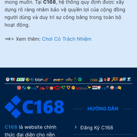
mong muốn. Tại
C168
, hệ thống quy định được xây
dựng rõ ràng nhằm bảo vệ quyền lợi của cộng đồng
người dùng và duy trì sự công bằng trong toàn bộ
hoạt động.
==>> Xem thêm:
Chơi Có Trách Nhiệm
HƯỚNG DẪN
C168
là website chính
Đăng Ký C168
thức đại diện cho nền