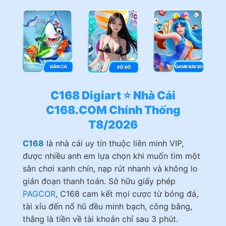
C168 Digiart ⭐️ Nhà Cái
C168.COM Chính Thống
T8/2026
C168
là nhà cái uy tín thuộc liên minh VIP,
được nhiều anh em lựa chọn khi muốn tìm một
sân chơi xanh chín, nạp rút nhanh và không lo
gián đoạn thanh toán. Sở hữu giấy phép
PAGCOR
, C168 cam kết mọi cược từ bóng đá,
tài xỉu đến nổ hũ đều minh bạch, công bằng,
thắng là tiền về tài khoản chỉ sau 3 phút.