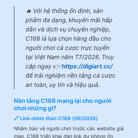
🔥 Với hệ thống ổn định, sản
phẩm đa dạng, khuyến mãi hấp
dẫn và dịch vụ chuyên nghiệp,
C168 là lựa chọn hàng đầu cho
người chơi cá cược trực tuyến
tại Việt Nam năm T7/2026. Truy
cập ngay 👉
https://digiart.cc/
để trải nghiệm nền tảng cá cược
an toàn, uy tín và hiệu quả.
Nền tảng C168 mang lại cho người
chơi những gì?
🔗 Link chính thức C168 (06/2026)
Nhằm bảo vệ người chơi trước các website giả
mạo, C168 triển khai dàn link dự phòng ổn