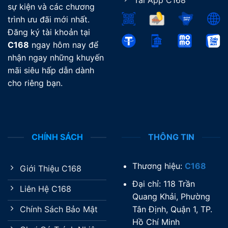
sự kiện và các chương
trình ưu đãi mới nhất.
Đăng ký tài khoản tại
C168
ngay hôm nay để
nhận ngay những khuyến
mãi siêu hấp dẫn dành
cho riêng bạn.
CHÍNH SÁCH
THÔNG TIN
Thương hiệu:
C168
Giới Thiệu C168
Đại chỉ: 118 Trần
Liên Hệ C168
Quang Khải, Phường
Tân Định, Quận 1, TP.
Chính Sách Bảo Mật
Hồ Chí Minh