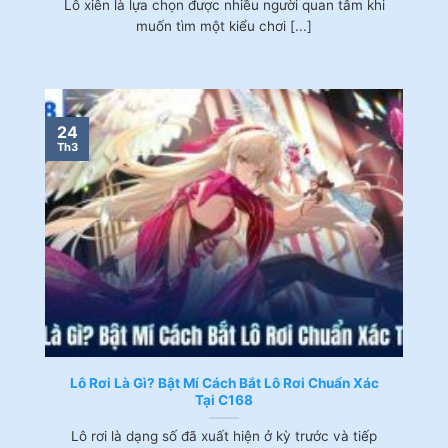
Lô xiên là lựa chọn được nhiều người quan tâm khi
muốn tìm một kiểu chơi [...]
24
Th3
Lô Rơi Là Gì? Bật Mí Cách Bắt Lô Rơi Chuẩn Xác
Tại C168
Lô rơi là dạng số đã xuất hiện ở kỳ trước và tiếp