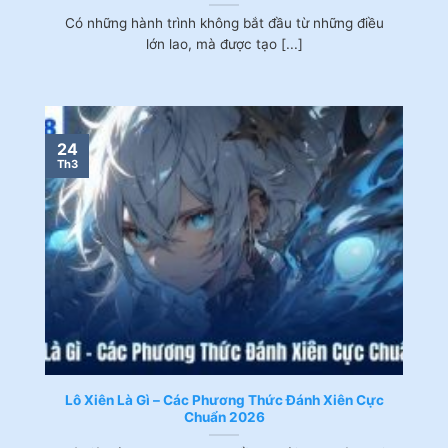
Có những hành trình không bắt đầu từ những điều
lớn lao, mà được tạo [...]
24
Th3
Lô Xiên Là Gì – Các Phương Thức Đánh Xiên Cực
Chuẩn 2026