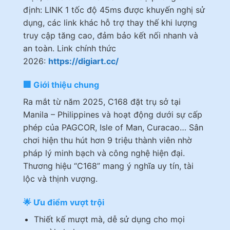
định: LINK 1 tốc độ 45ms được khuyến nghị sử
dụng, các link khác hỗ trợ thay thế khi lượng
truy cập tăng cao, đảm bảo kết nối nhanh và
an toàn. Link chính thức
2026:
https://digiart.cc/
🏢 Giới thiệu chung
Ra mắt từ năm 2025, C168 đặt trụ sở tại
Manila – Philippines và hoạt động dưới sự cấp
phép của PAGCOR, Isle of Man, Curacao… Sân
chơi hiện thu hút hơn 9 triệu thành viên nhờ
pháp lý minh bạch và công nghệ hiện đại.
Thương hiệu “C168” mang ý nghĩa uy tín, tài
lộc và thịnh vượng.
🌟 Ưu điểm vượt trội
Thiết kế mượt mà, dễ sử dụng cho mọi