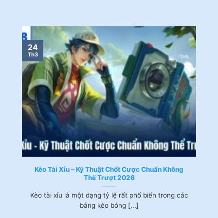
24
Th3
Kèo Tài Xỉu – Kỹ Thuật Chốt Cược Chuẩn Không
Thể Trượt 2026
Kèo tài xỉu là một dạng tỷ lệ rất phổ biến trong các
bảng kèo bóng [...]