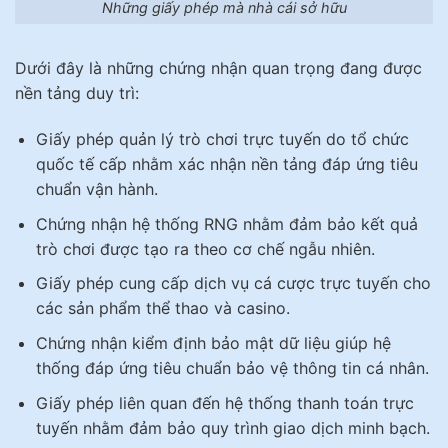
Những giấy phép mà nhà cái sở hữu
Dưới đây là những chứng nhận quan trọng đang được
nền tảng duy trì:
Giấy phép quản lý trò chơi trực tuyến do tổ chức
quốc tế cấp nhằm xác nhận nền tảng đáp ứng tiêu
chuẩn vận hành.
Chứng nhận hệ thống RNG nhằm đảm bảo kết quả
trò chơi được tạo ra theo cơ chế ngẫu nhiên.
Giấy phép cung cấp dịch vụ cá cược trực tuyến cho
các sản phẩm thể thao và casino.
Chứng nhận kiểm định bảo mật dữ liệu giúp hệ
thống đáp ứng tiêu chuẩn bảo vệ thông tin cá nhân.
Giấy phép liên quan đến hệ thống thanh toán trực
tuyến nhằm đảm bảo quy trình giao dịch minh bạch.