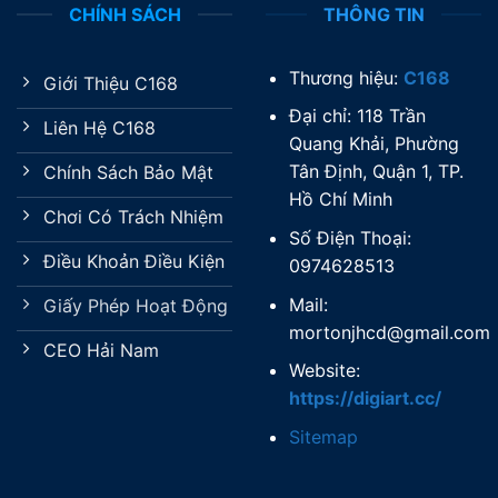
CHÍNH SÁCH
THÔNG TIN
Thương hiệu:
C168
Giới Thiệu C168
Đại chỉ: 118 Trần
Liên Hệ C168
Quang Khải, Phường
Tân Định, Quận 1, TP.
Chính Sách Bảo Mật
Hồ Chí Minh
Chơi Có Trách Nhiệm
Số Điện Thoại:
Điều Khoản Điều Kiện
0974628513
Mail:
Giấy Phép Hoạt Động
mortonjhcd@gmail.com
CEO Hải Nam
Website:
https://digiart.cc/
Sitemap