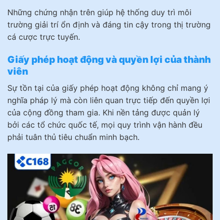
Những chứng nhận trên giúp hệ thống duy trì môi
trường giải trí ổn định và đáng tin cậy trong thị trường
cá cược trực tuyến.
Giấy phép hoạt động và quyền lợi của thành
viên
Sự tồn tại của giấy phép hoạt động không chỉ mang ý
nghĩa pháp lý mà còn liên quan trực tiếp đến quyền lợi
của cộng đồng tham gia. Khi nền tảng được quản lý
bởi các tổ chức quốc tế, mọi quy trình vận hành đều
phải tuân thủ tiêu chuẩn minh bạch.