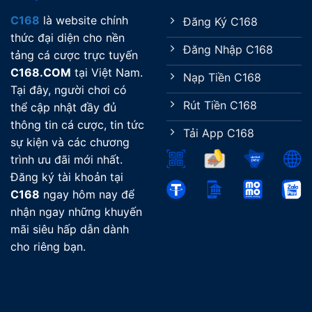
C168
là website chính
Đăng Ký C168
thức đại diện cho nền
Đăng Nhập C168
tảng cá cược trực tuyến
C168.COM
tại Việt Nam.
Nạp Tiền C168
Tại đây, người chơi có
Rút Tiền C168
thể cập nhật đầy đủ
thông tin cá cược, tin tức
Tải App C168
sự kiện và các chương
trình ưu đãi mới nhất.
Đăng ký tài khoản tại
C168
ngay hôm nay để
nhận ngay những khuyến
mãi siêu hấp dẫn dành
cho riêng bạn.