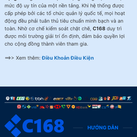
mức độ uy tín của một nền tảng. Khi hệ thống được
cấp phép bởi các tổ chức quản lý quốc tế, mọi hoạt
động đều phải tuân thủ tiêu chuẩn minh bạch và an
toàn. Nhờ cơ chế kiểm soát chặt chẽ,
C168
duy trì
được môi trường giải trí ổn định, đảm bảo quyền lợi
cho cộng đồng thành viên tham gia.
==>> Xem thêm:
Điều Khoản Điều Kiện
HƯỚNG DẪN