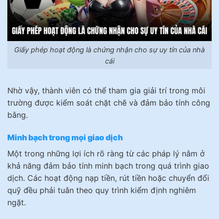
Giấy phép hoạt động là chứng nhận cho sự uy tín của nhà
cái
Nhờ vậy, thành viên có thể tham gia giải trí trong môi
trường được kiểm soát chặt chẽ và đảm bảo tính công
bằng.
Minh bạch trong mọi giao dịch
Một trong những lợi ích rõ ràng từ các pháp lý nằm ở
khả năng đảm bảo tính minh bạch trong quá trình giao
dịch. Các hoạt động nạp tiền, rút tiền hoặc chuyển đổi
quỹ đều phải tuân theo quy trình kiểm định nghiêm
ngặt.