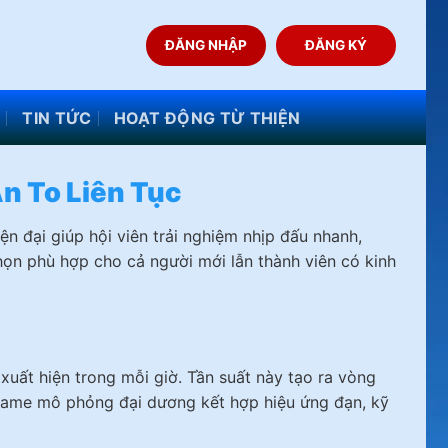
ĐĂNG NHẬP
ĐĂNG KÝ
Ố
TIN TỨC
HOẠT ĐỘNG TỪ THIỆN
n To Liên Tục
n đại giúp hội viên trải nghiệm nhịp đấu nhanh,
chọn phù hợp cho cả người mới lẫn thành viên có kinh
xuất hiện trong mỗi giờ. Tần suất này tạo ra vòng
 game mô phỏng đại dương kết hợp hiệu ứng đạn, kỹ