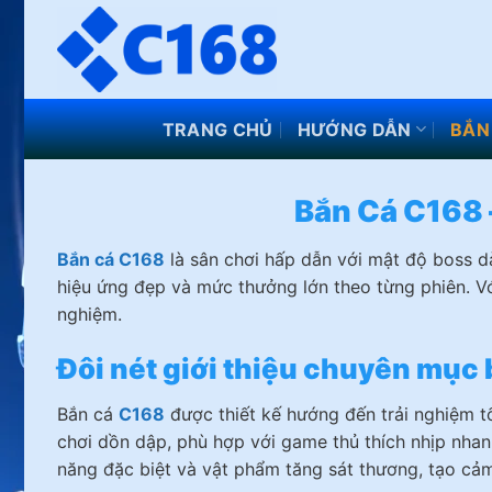
Chuyển
đến
nội
dung
TRANG CHỦ
HƯỚNG DẪN
BẮN
Bắn Cá C168 
Bắn cá C168
là sân chơi hấp dẫn với mật độ boss dà
hiệu ứng đẹp và mức thưởng lớn theo từng phiên. Với
nghiệm.
Đôi nét giới thiệu chuyên mục
Bắn cá
C168
được thiết kế hướng đến trải nghiệm tố
chơi dồn dập, phù hợp với game thủ thích nhịp nha
năng đặc biệt và vật phẩm tăng sát thương, tạo cả