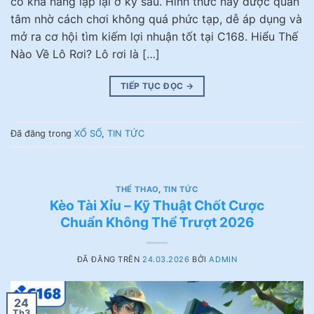
có khả năng lặp lại ở kỳ sau. Hình thức này được quan
tâm nhờ cách chơi không quá phức tạp, dễ áp dụng và
mở ra cơ hội tìm kiếm lợi nhuận tốt tại C168. Hiểu Thế
Nào Về Lô Rơi? Lô rơi là […]
TIẾP TỤC ĐỌC
→
Đã đăng trong
XỔ SỐ
,
TIN TỨC
THỂ THAO
,
TIN TỨC
Kèo Tài Xỉu – Kỹ Thuật Chốt Cược
Chuẩn Không Thể Trượt 2026
ĐÃ ĐĂNG TRÊN
24.03.2026
BỞI
ADMIN
24
Th3