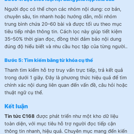
Người đọc có thể chọn các nhóm nội dung: cơ bản,
chuyên sâu, tin nhanh hoặc hướng dẫn, mỗi nhóm
trung bình chứa 20–60 bài và được tối ưu theo mục
tiêu tiếp nhận thông tin. Cách lọc này giúp tiết kiệm
35–50% thời gian đọc, đồng thời đảm bảo nội dung
đúng độ hiểu biết và nhu cầu học tập của từng người..
Bước 5: Tìm kiếm bằng từ khóa cụ thể
Thanh tìm kiếm hỗ trợ truy vấn trực tiếp, trả kết quả
trong dưới 1 giây. Đây là phương thức hiệu quả để tìm
chính xác nội dung liên quan đến vấn đề, câu hỏi hoặc
thuật ngữ cụ thể.
Kết luận
Tin tức C168
được phát triển như một kho dữ liệu
toàn diện, với mục tiêu hỗ trợ người đọc tiếp cận
thông tin nhanh, hiệu quả. Chuyên mục mang đến kiến