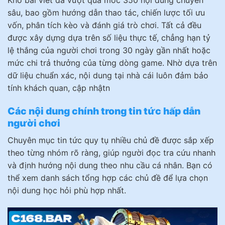
Kho bài viết đã vượt qua mốc 350 nội dung chuyên
sâu, bao gồm hướng dẫn thao tác, chiến lược tối ưu
vốn, phân tích kèo và đánh giá trò chơi. Tất cả đều
được xây dựng dựa trên số liệu thực tế, chẳng hạn tỷ
lệ thắng của người chơi trong 30 ngày gần nhất hoặc
mức chi trả thưởng của từng dòng game. Nhờ dựa trên
dữ liệu chuẩn xác, nội dung tại nhà cái luôn đảm bảo
tính khách quan, cập nhậtn
Các nội dung chính trong tin tức hấp dẫn
người chơi
Chuyên mục tin tức quy tụ nhiều chủ đề được sắp xếp
theo từng nhóm rõ ràng, giúp người đọc tra cứu nhanh
và định hướng nội dung theo nhu cầu cá nhân. Bạn có
thể xem danh sách tổng hợp các chủ đề để lựa chọn
nội dung học hỏi phù hợp nhất.