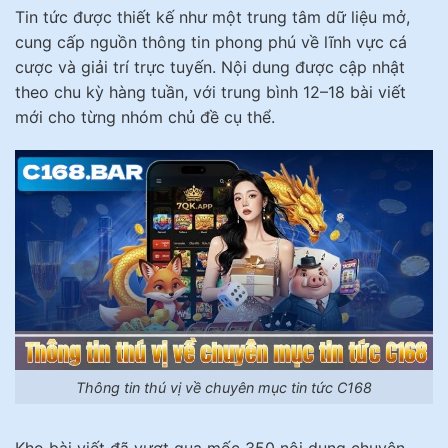
Tin tức được thiết kế như một trung tâm dữ liệu mở,
cung cấp nguồn thông tin phong phú về lĩnh vực cá
cược và giải trí trực tuyến. Nội dung được cập nhật
theo chu kỳ hàng tuần, với trung bình 12–18 bài viết
mới cho từng nhóm chủ đề cụ thể.
Thông tin thú vị về chuyên mục tin tức C168