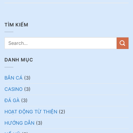
TÌM KIẾM
DANH MỤC
BẮN CÁ
(3)
CASINO
(3)
ĐÁ GÀ
(3)
HOẠT ĐỘNG TỪ THIỆN
(2)
HƯỚNG DẪN
(3)