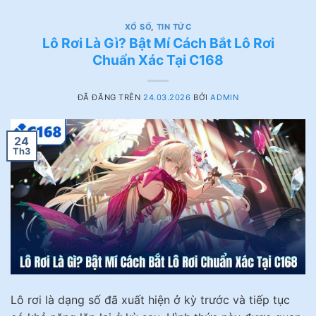
XỔ SỐ
,
TIN TỨC
Lô Rơi Là Gì? Bật Mí Cách Bắt Lô Rơi
Chuẩn Xác Tại C168
ĐÃ ĐĂNG TRÊN
24.03.2026
BỞI
ADMIN
24
Th3
Lô rơi là dạng số đã xuất hiện ở kỳ trước và tiếp tục