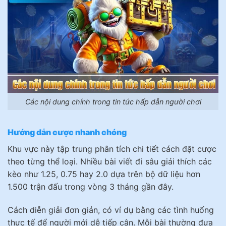
Các nội dung chính trong tin tức hấp dẫn người chơi
Hướng dẫn cược nhanh chóng
Khu vực này tập trung phân tích chi tiết cách đặt cược
theo từng thể loại. Nhiều bài viết đi sâu giải thích các
kèo như 1.25, 0.75 hay 2.0 dựa trên bộ dữ liệu hơn
1.500 trận đấu trong vòng 3 tháng gần đây.
Cách diễn giải đơn giản, có ví dụ bằng các tình huống
thực tế để người mới dễ tiếp cận. Mỗi bài thường đưa