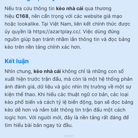
Nếu tra cứu thông tin
kèo nhà cái
qua thương
hiệu
C168
, nên cẩn trọng với các website giả mạo
hoặc lookalike. Tại Việt Nam, liên kết chính thức được
ủy quyền là https://azartplay.cc/. Việc dùng đúng
nguồn giúp bạn tránh nhầm lẫn thông tin và đọc bảng
kèo trên nền tảng chính xác hơn.
Kết luận
Nhìn chung,
kèo nhà cái
không chỉ là những con số
xuất hiện trước trận đấu, mà còn là một hệ thống phản
ánh đánh giá, dữ liệu và góc nhìn thị trường về một sự
kiện thể thao. Khi hiểu các thuật ngữ cơ bản, các loại
kèo phổ biến và cách tỷ lệ biến động, bạn sẽ đọc bảng
kèo dễ hơn và nắm bắt thông tin trận đấu một cách
logic hơn. Với người mới, đây là nền tảng rất đáng để
tìm hiểu bài bản ngay từ đầu.