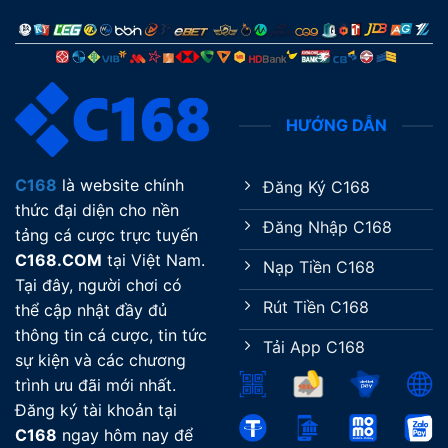
Phẩm
Jackpot
Quay
C168
Hũ
Tiền
Về
Như
Lũ
HƯỚNG DẪN
2026
C168
là website chính
Đăng Ký C168
thức đại diện cho nền
Đăng Nhập C168
tảng cá cược trực tuyến
C168.COM
tại Việt Nam.
Nạp Tiền C168
Tại đây, người chơi có
Rút Tiền C168
thể cập nhật đầy đủ
thông tin cá cược, tin tức
Tải App C168
sự kiện và các chương
trình ưu đãi mới nhất.
Đăng ký tài khoản tại
C168
ngay hôm nay để