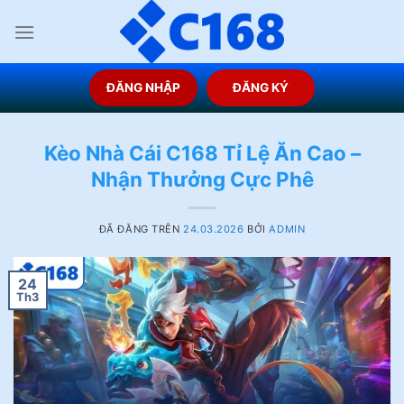
Chuyển
đến
nội
dung
ĐĂNG NHẬP
ĐĂNG KÝ
Kèo Nhà Cái C168 Tỉ Lệ Ăn Cao –
Nhận Thưởng Cực Phê
ĐÃ ĐĂNG TRÊN
24.03.2026
BỞI
ADMIN
24
Th3