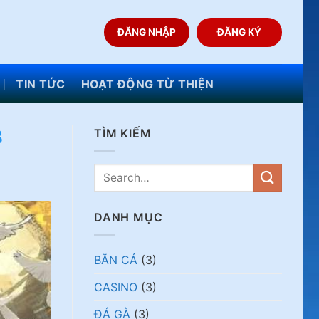
ĐĂNG NHẬP
ĐĂNG KÝ
Ố
TIN TỨC
HOẠT ĐỘNG TỪ THIỆN
8
TÌM KIẾM
DANH MỤC
BẮN CÁ
(3)
CASINO
(3)
ĐÁ GÀ
(3)