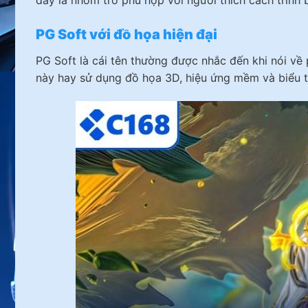
PG Soft với đồ họa hiện đại
PG Soft là cái tên thường được nhắc đến khi nói về
này hay sử dụng đồ họa 3D, hiệu ứng mềm và biểu tư