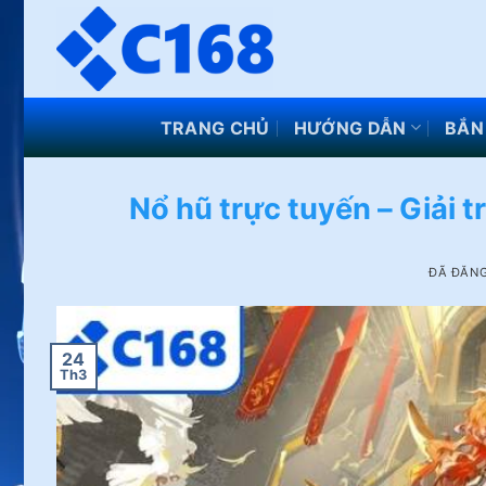
Chuyển
đến
nội
dung
TRANG CHỦ
HƯỚNG DẪN
BẮN
Nổ hũ trực tuyến – Giải 
ĐÃ ĐĂN
24
Th3