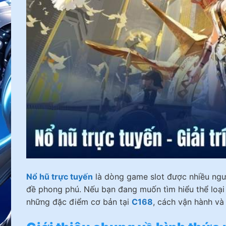
Nổ hũ trực tuyến
là dòng game slot được nhiều ngườ
đề phong phú. Nếu bạn đang muốn tìm hiểu thể loại 
những đặc điểm cơ bản tại
C168
, cách vận hành và