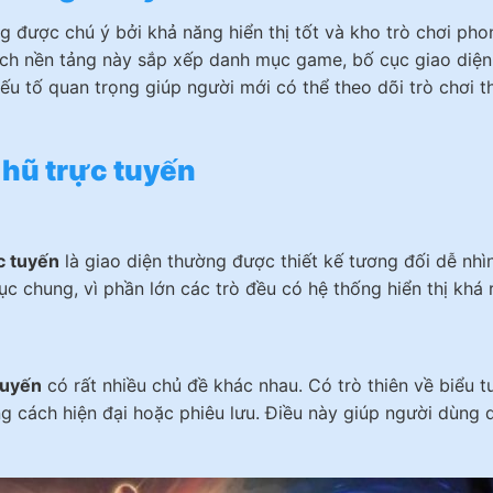
 được chú ý bởi khả năng hiển thị tốt và kho trò chơi pho
ách nền tảng này sắp xếp danh mục game, bố cục giao diện
yếu tố quan trọng giúp người mới có thể theo dõi trò chơi t
 hũ trực tuyến
c tuyến
là giao diện thường được thiết kế tương đối dễ nhì
c chung, vì phần lớn các trò đều có hệ thống hiển thị khá 
tuyến
có rất nhiều chủ đề khác nhau. Có trò thiên về biểu 
ong cách hiện đại hoặc phiêu lưu. Điều này giúp người dùng 