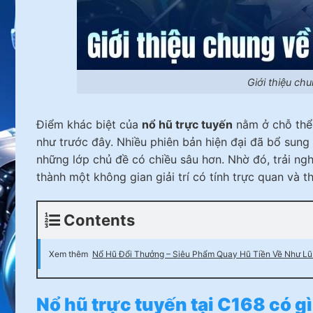
Giới thiệu ch
Điểm khác biệt của
nổ hũ trực tuyến
nằm ở chỗ thể 
như trước đây. Nhiều phiên bản hiện đại đã bổ sung
những lớp chủ đề có chiều sâu hơn. Nhờ đó, trải n
thành một không gian giải trí có tính trực quan và 
Contents
Xem thêm
Nổ Hũ Đổi Thưởng – Siêu Phẩm Quay Hũ Tiền Về Như L
Nổ hũ trực tuyến tại C168 có g