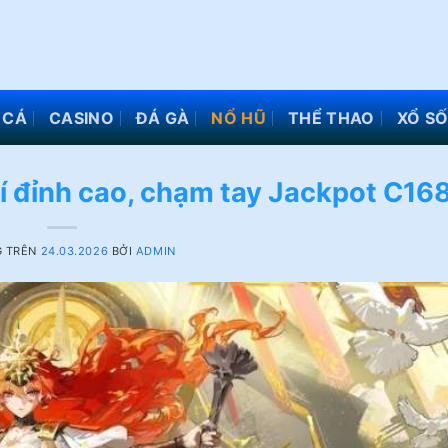
 CÁ
CASINO
ĐÁ GÀ
NỔ HŨ
THỂ THAO
XỔ S
trí đỉnh cao, chạm tay Jackpot C16
G TRÊN
24.03.2026
BỞI
ADMIN