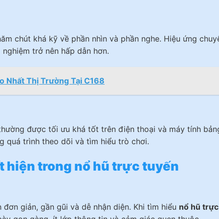
ăm chút khá kỹ về phần nhìn và phần nghe. Hiệu ứng chu
i nghiệm trở nên hấp dẫn hơn.
o Nhất Thị Trường Tại C168
thường được tối ưu khá tốt trên điện thoại và máy tính bản
 quá trình theo dõi và tìm hiểu trò chơi.
 hiện trong nổ hũ trực tuyến
đơn giản, gần gũi và dễ nhận diện. Khi tìm hiểu
nổ hũ trực
bày gọn gàng, ít lớp thông tin và cảm giác quen thuộc.