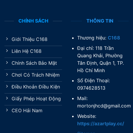
CHÍNH SÁCH
THÔNG TIN
Thương hiệu:
C168
Giới Thiệu C168
Đại chỉ: 118 Trần
Liên Hệ C168
Quang Khải, Phường
Tân Định, Quận 1, TP.
Chính Sách Bảo Mật
Hồ Chí Minh
Chơi Có Trách Nhiệm
Số Điện Thoại:
Điều Khoản Điều Kiện
0974628513
Mail:
Giấy Phép Hoạt Động
mortonjhcd@gmail.com
CEO Hải Nam
Website:
https://azartplay.cc/