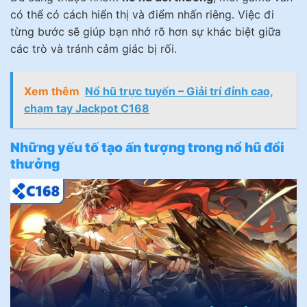
có thể có cách hiển thị và điểm nhấn riêng. Việc đi
từng bước sẽ giúp bạn nhớ rõ hơn sự khác biệt giữa
các trò và tránh cảm giác bị rối.
Xem thêm
Nổ hũ trực tuyến – Giải trí đỉnh cao,
chạm tay Jackpot C168
Những yếu tố tạo ấn tượng trong nổ hũ đổi
thưởng