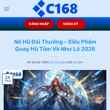
Chuyển
đến
nội
dung
ĐĂNG NHẬP
ĐĂNG KÝ
Nổ Hũ Đổi Thưởng – Siêu Phẩm
Quay Hũ Tiền Về Như Lũ 2026
ĐÃ ĐĂNG TRÊN
24.03.2026
BỞI
ADMIN
24
Th3