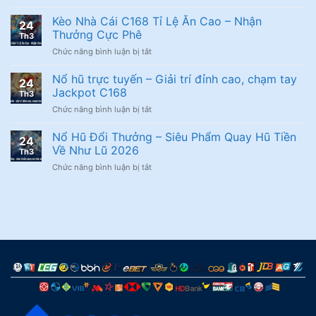
Kèo
Thuật
Sắc
Phạt
Kèo Nhà Cái C168 Tỉ Lệ Ăn Cao – Nhận
Chốt
Tại
24
Góc
Cược
Thưởng Cực Phê
C168
Th3
–
Chuẩn
ở
Chức năng bình luận bị tắt
Mẹo
Không
Kèo
Thắng
Thể
Nhà
Nổ hũ trực tuyến – Giải trí đỉnh cao, chạm tay
Thưởng
Trượt
24
Cái
Cho
Jackpot C168
2026
Th3
C168
Newbie
ở
Chức năng bình luận bị tắt
Tỉ
C168
Nổ
Lệ
2026
hũ
Nổ Hũ Đổi Thưởng – Siêu Phẩm Quay Hũ Tiền
Ăn
24
trực
Cao
Về Như Lũ 2026
Th3
tuyến
–
ở
Chức năng bình luận bị tắt
–
Nhận
Nổ
Giải
Thưởng
Hũ
trí
Cực
Đổi
đỉnh
Phê
Thưởng
cao,
–
chạm
Siêu
tay
Phẩm
Jackpot
Quay
C168
Hũ
Tiền
Về
Như