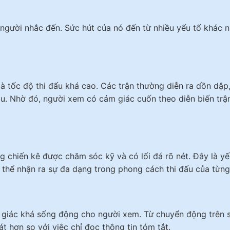
người nhắc đến. Sức hút của nó đến từ nhiều yếu tố khác n
à tốc độ thi đấu khá cao. Các trận thường diễn ra dồn dập,
u. Nhờ đó, người xem có cảm giác cuốn theo diễn biến tr
 chiến kê được chăm sóc kỹ và có lối đá rõ nét. Đây là yế
ó thể nhận ra sự đa dạng trong phong cách thi đấu của từng
giác khá sống động cho người xem. Từ chuyển động trên 
t hơn so với việc chỉ đọc thông tin tóm tắt.