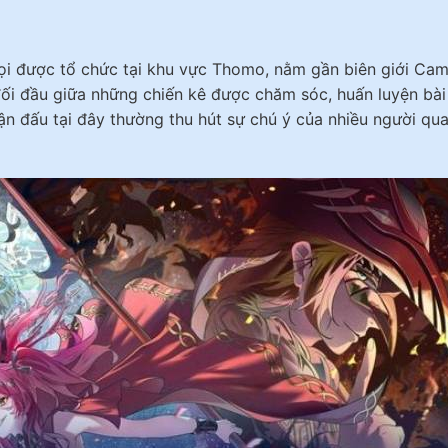
ọi được tổ chức tại khu vực Thomo, nằm gần biên giới Cam
đối đầu giữa những chiến kê được chăm sóc, huấn luyện bài
rận đấu tại đây thường thu hút sự chú ý của nhiều người qu