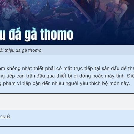
ới thiệu đá gà thomo
m không nhất thiết phải có mặt trực tiếp tại sân đấu để th
g tiếp cận trận đấu qua thiết bị di động hoặc máy tính. Đi
g phạm vi tiếp cận đến nhiều người yêu thích bộ môn này.
n Biết