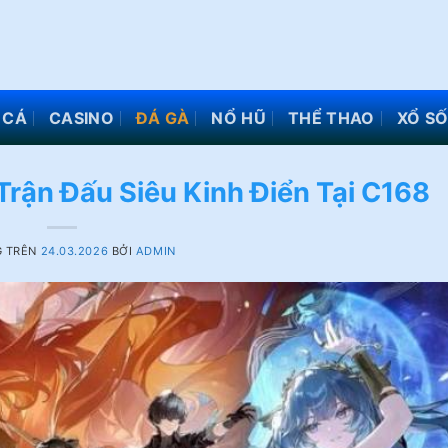
 CÁ
CASINO
ĐÁ GÀ
NỔ HŨ
THỂ THAO
XỔ S
rận Đấu Siêu Kinh Điển Tại C168
G TRÊN
24.03.2026
BỞI
ADMIN