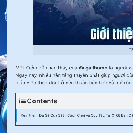
Gi
Một điểm dễ nhận thấy của
đá gà thomo
là người xe
Ngày nay, nhiều nền tảng truyền phát giúp người dùn
giúp việc theo dõi trở nên thuận tiện hơn và mở rộn
Contents
Xem thêm
Đá Gà Cựa Sắt - Cách Chơi Và Quy Tắc Tại C168 Bạn Cầ