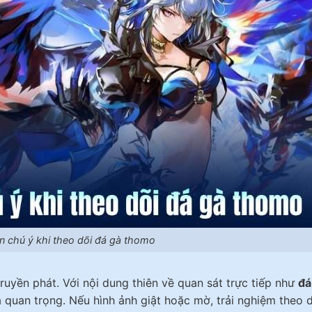
n chú ý khi theo dõi đá gà thomo
ruyền phát. Với nội dung thiên về quan sát trực tiếp như
đá
 quan trọng. Nếu hình ảnh giật hoặc mờ, trải nghiệm theo d