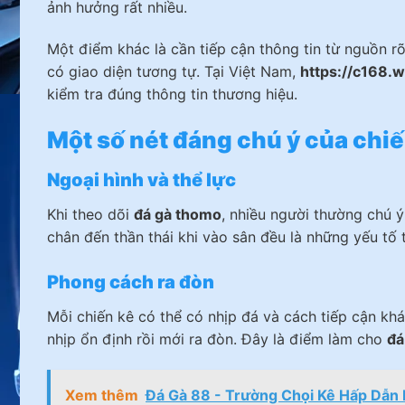
ảnh hưởng rất nhiều.
Một điểm khác là cần tiếp cận thông tin từ nguồn r
có giao diện tương tự. Tại Việt Nam,
https://c168.w
kiểm tra đúng thông tin thương hiệu.
Một số nét đáng chú ý của chiế
Ngoại hình và thể lực
Khi theo dõi
đá gà thomo
, nhiều người thường chú ý
chân đến thần thái khi vào sân đều là những yếu tố
Phong cách ra đòn
Mỗi chiến kê có thể có nhịp đá và cách tiếp cận khá
nhịp ổn định rồi mới ra đòn. Đây là điểm làm cho
đá
Xem thêm
Đá Gà 88 - Trường Chọi Kê Hấp Dẫ